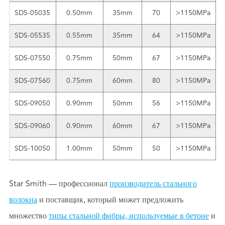
SDS-05035
0.50mm
35mm
70
>1150MPa
G
SDS-05535
0.55mm
35mm
64
>1150MPa
G
SDS-07550
0.75mm
50mm
67
>1150MPa
G
SDS-07560
0.75mm
60mm
80
>1150MPa
G
SDS-09050
0.90mm
50mm
56
>1150MPa
G
SDS-09060
0.90mm
60mm
67
>1150MPa
G
SDS-10050
1.00mm
50mm
50
>1150MPa
G
Star Smith — профессионал
производитель стального
волокна
и поставщик, который может предложить
множество
типы стальной фибры, используемые в бетоне
и