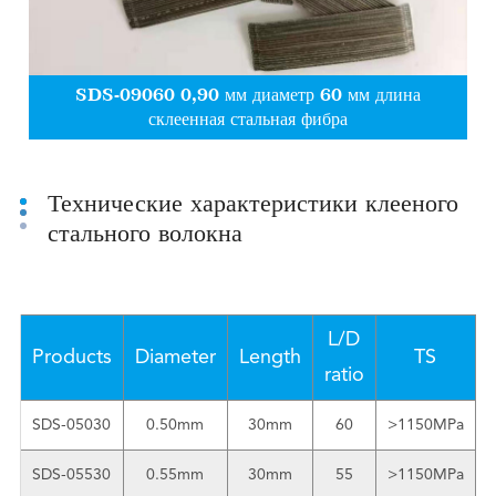
SDS-09060 0,90 мм диаметр 60 мм длина
склеенная стальная фибра
Технические характеристики клееного
стального волокна
L/D
Products
Diameter
Length
TS
ratio
SDS-05030
0.50mm
30mm
60
>1150MPa
G
SDS-05530
0.55mm
30mm
55
>1150MPa
G